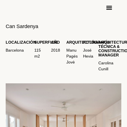
Can Sardenya
LOCALIZACIÓN
SUPERFICIE
AÑO
ARQUITECTURA
FOTÓGRAFÍA
ARQUITECTU
TÉCNICA &
Barcelona
115
2018
Manu
José
CONSTRUCTI
MANAGER
m2
Pagés
Hevia
Jovè
Carolina
Cunill