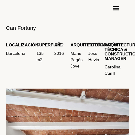
Can Fortuny
LOCALIZACIÓN
SUPERFICIE
AÑO
ARQUITECTURA
FOTÓGRAFÍA
ARQUITECTU
TÉCNICA &
Barcelona
135
2016
Manu
José
CONSTRUCTI
MANAGER
m2
Pagés
Hevia
Jovè
Carolina
Cunill